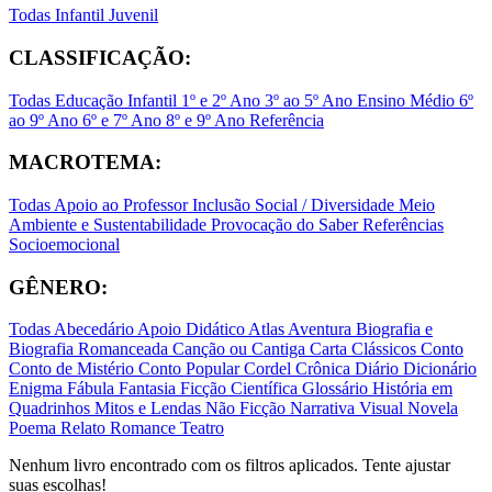
Todas
Infantil
Juvenil
CLASSIFICAÇÃO:
Todas
Educação Infantil
1º e 2º Ano
3º ao 5º Ano
Ensino Médio
6º
ao 9º Ano
6º e 7º Ano
8º e 9º Ano
Referência
MACROTEMA:
Todas
Apoio ao Professor
Inclusão Social / Diversidade
Meio
Ambiente e Sustentabilidade
Provocação do Saber
Referências
Socioemocional
GÊNERO:
Todas
Abecedário
Apoio Didático
Atlas
Aventura
Biografia e
Biografia Romanceada
Canção ou Cantiga
Carta
Clássicos
Conto
Conto de Mistério
Conto Popular
Cordel
Crônica
Diário
Dicionário
Enigma
Fábula
Fantasia
Ficção Científica
Glossário
História em
Quadrinhos
Mitos e Lendas
Não Ficção
Narrativa Visual
Novela
Poema
Relato
Romance
Teatro
Nenhum livro encontrado com os filtros aplicados. Tente ajustar
suas escolhas!