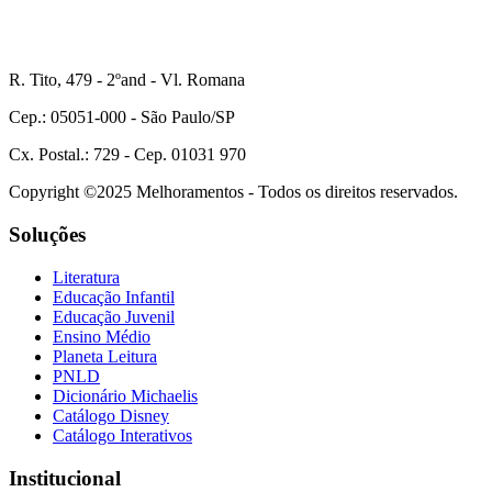
R. Tito, 479 - 2ºand - Vl. Romana
Cep.: 05051-000 - São Paulo/SP
Cx. Postal.: 729 - Cep. 01031 970
Copyright ©2025 Melhoramentos - Todos os direitos reservados.
Soluções
Literatura
Educação Infantil
Educação Juvenil
Ensino Médio
Planeta Leitura
PNLD
Dicionário Michaelis
Catálogo Disney
Catálogo Interativos
Institucional