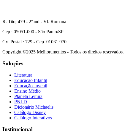
R. Tito, 479 - 2ºand - Vl. Romana
Cep.: 05051-000 - São Paulo/SP
Cx. Postal.: 729 - Cep. 01031 970
Copyright ©2025 Melhoramentos - Todos os direitos reservados.
Soluções
Literatura
Educação Infantil
Educação Juvenil
Ensino Médio
Planeta Leitura
PNLD
Dicionário Michaelis
Catálogo Disney
Catálogo Interativos
Institucional