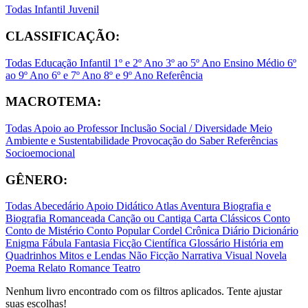
Todas
Infantil
Juvenil
CLASSIFICAÇÃO:
Todas
Educação Infantil
1º e 2º Ano
3º ao 5º Ano
Ensino Médio
6º
ao 9º Ano
6º e 7º Ano
8º e 9º Ano
Referência
MACROTEMA:
Todas
Apoio ao Professor
Inclusão Social / Diversidade
Meio
Ambiente e Sustentabilidade
Provocação do Saber
Referências
Socioemocional
GÊNERO:
Todas
Abecedário
Apoio Didático
Atlas
Aventura
Biografia e
Biografia Romanceada
Canção ou Cantiga
Carta
Clássicos
Conto
Conto de Mistério
Conto Popular
Cordel
Crônica
Diário
Dicionário
Enigma
Fábula
Fantasia
Ficção Científica
Glossário
História em
Quadrinhos
Mitos e Lendas
Não Ficção
Narrativa Visual
Novela
Poema
Relato
Romance
Teatro
Nenhum livro encontrado com os filtros aplicados. Tente ajustar
suas escolhas!