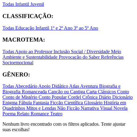
Todas
Infantil
Juvenil
CLASSIFICAÇÃO:
Todas
Educação Infantil
1º e 2º Ano
3º ao 5º Ano
MACROTEMA:
Todas
Apoio ao Professor
Inclusão Social / Diversidade
Meio
Ambiente e Sustentabilidade
Provocação do Saber
Referências
Socioemocional
GÊNERO:
Todas
Abecedário
Apoio Didático
Atlas
Aventura
Biografia e
Biografia Romanceada
Canção ou Cantiga
Carta
Clássicos
Conto
Conto de Mistério
Conto Popular
Cordel
Crônica
Diário
Dicionário
Enigma
Fábula
Fantasia
Ficção Científica
Glossário
História em
Quadrinhos
Mitos e Lendas
Não Ficção
Narrativa Visual
Novela
Poema
Relato
Romance
Teatro
Nenhum livro encontrado com os filtros aplicados. Tente ajustar
suas escolhas!