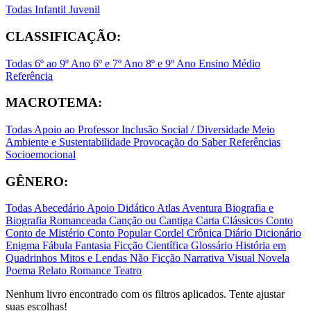
Todas
Infantil
Juvenil
CLASSIFICAÇÃO:
Todas
6º ao 9º Ano
6º e 7º Ano
8º e 9º Ano
Ensino Médio
Referência
MACROTEMA:
Todas
Apoio ao Professor
Inclusão Social / Diversidade
Meio
Ambiente e Sustentabilidade
Provocação do Saber
Referências
Socioemocional
GÊNERO:
Todas
Abecedário
Apoio Didático
Atlas
Aventura
Biografia e
Biografia Romanceada
Canção ou Cantiga
Carta
Clássicos
Conto
Conto de Mistério
Conto Popular
Cordel
Crônica
Diário
Dicionário
Enigma
Fábula
Fantasia
Ficção Científica
Glossário
História em
Quadrinhos
Mitos e Lendas
Não Ficção
Narrativa Visual
Novela
Poema
Relato
Romance
Teatro
Nenhum livro encontrado com os filtros aplicados. Tente ajustar
suas escolhas!