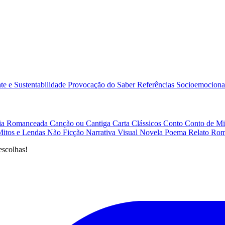
e e Sustentabilidade
Provocação do Saber
Referências
Socioemociona
afia Romanceada
Canção ou Cantiga
Carta
Clássicos
Conto
Conto de Mi
Mitos e Lendas
Não Ficção
Narrativa Visual
Novela
Poema
Relato
Rom
escolhas!