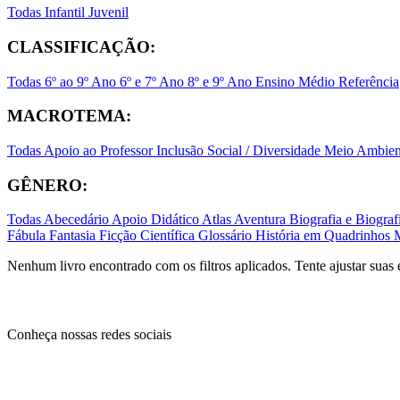
Todas
Infantil
Juvenil
CLASSIFICAÇÃO:
Todas
6º ao 9º Ano
6º e 7º Ano
8º e 9º Ano
Ensino Médio
Referência
MACROTEMA:
Todas
Apoio ao Professor
Inclusão Social / Diversidade
Meio Ambient
GÊNERO:
Todas
Abecedário
Apoio Didático
Atlas
Aventura
Biografia e Biogr
Fábula
Fantasia
Ficção Científica
Glossário
História em Quadrinhos
Nenhum livro encontrado com os filtros aplicados. Tente ajustar suas 
Conheça nossas redes sociais