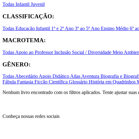
Todas
Infantil
Juvenil
CLASSIFICAÇÃO:
Todas
Educação Infantil
1º e 2º Ano
3º ao 5º Ano
Ensino Médio
6º a
MACROTEMA:
Todas
Apoio ao Professor
Inclusão Social / Diversidade
Meio Ambient
GÊNERO:
Todas
Abecedário
Apoio Didático
Atlas
Aventura
Biografia e Biogr
Fábula
Fantasia
Ficção Científica
Glossário
História em Quadrinhos
Nenhum livro encontrado com os filtros aplicados. Tente ajustar suas 
Conheça nossas redes sociais