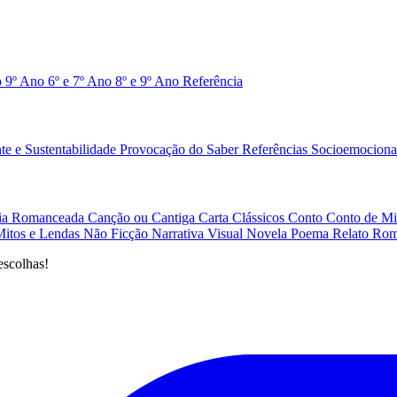
o 9º Ano
6º e 7º Ano
8º e 9º Ano
Referência
e e Sustentabilidade
Provocação do Saber
Referências
Socioemociona
afia Romanceada
Canção ou Cantiga
Carta
Clássicos
Conto
Conto de Mi
Mitos e Lendas
Não Ficção
Narrativa Visual
Novela
Poema
Relato
Rom
escolhas!