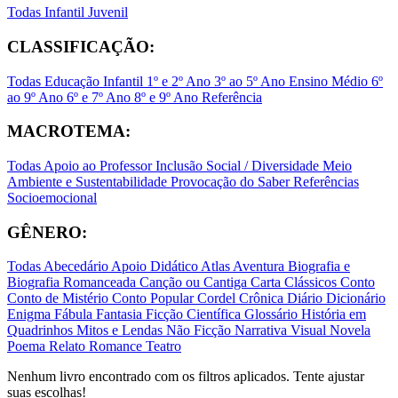
Todas
Infantil
Juvenil
CLASSIFICAÇÃO:
Todas
Educação Infantil
1º e 2º Ano
3º ao 5º Ano
Ensino Médio
6º
ao 9º Ano
6º e 7º Ano
8º e 9º Ano
Referência
MACROTEMA:
Todas
Apoio ao Professor
Inclusão Social / Diversidade
Meio
Ambiente e Sustentabilidade
Provocação do Saber
Referências
Socioemocional
GÊNERO:
Todas
Abecedário
Apoio Didático
Atlas
Aventura
Biografia e
Biografia Romanceada
Canção ou Cantiga
Carta
Clássicos
Conto
Conto de Mistério
Conto Popular
Cordel
Crônica
Diário
Dicionário
Enigma
Fábula
Fantasia
Ficção Científica
Glossário
História em
Quadrinhos
Mitos e Lendas
Não Ficção
Narrativa Visual
Novela
Poema
Relato
Romance
Teatro
Nenhum livro encontrado com os filtros aplicados. Tente ajustar
suas escolhas!