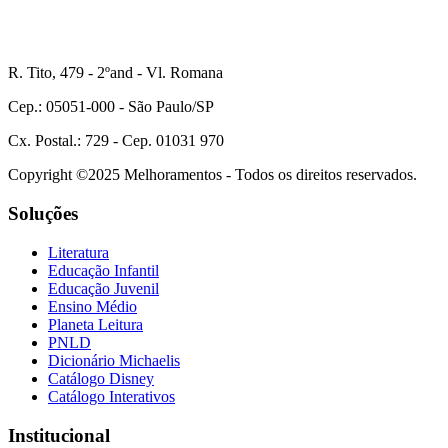
R. Tito, 479 - 2ºand - Vl. Romana
Cep.: 05051-000 - São Paulo/SP
Cx. Postal.: 729 - Cep. 01031 970
Copyright ©2025 Melhoramentos - Todos os direitos reservados.
Soluções
Literatura
Educação Infantil
Educação Juvenil
Ensino Médio
Planeta Leitura
PNLD
Dicionário Michaelis
Catálogo Disney
Catálogo Interativos
Institucional