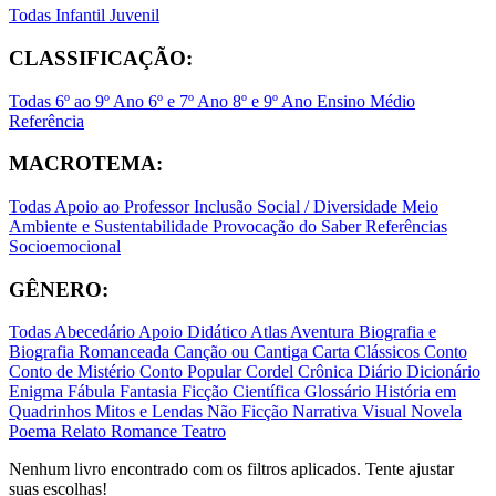
Todas
Infantil
Juvenil
CLASSIFICAÇÃO:
Todas
6º ao 9º Ano
6º e 7º Ano
8º e 9º Ano
Ensino Médio
Referência
MACROTEMA:
Todas
Apoio ao Professor
Inclusão Social / Diversidade
Meio
Ambiente e Sustentabilidade
Provocação do Saber
Referências
Socioemocional
GÊNERO:
Todas
Abecedário
Apoio Didático
Atlas
Aventura
Biografia e
Biografia Romanceada
Canção ou Cantiga
Carta
Clássicos
Conto
Conto de Mistério
Conto Popular
Cordel
Crônica
Diário
Dicionário
Enigma
Fábula
Fantasia
Ficção Científica
Glossário
História em
Quadrinhos
Mitos e Lendas
Não Ficção
Narrativa Visual
Novela
Poema
Relato
Romance
Teatro
Nenhum livro encontrado com os filtros aplicados. Tente ajustar
suas escolhas!