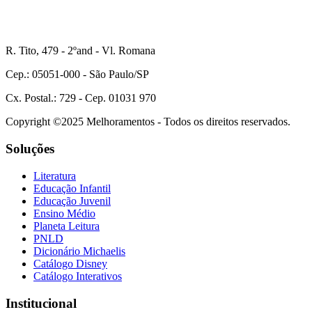
R. Tito, 479 - 2ºand - Vl. Romana
Cep.: 05051-000 - São Paulo/SP
Cx. Postal.: 729 - Cep. 01031 970
Copyright ©2025 Melhoramentos - Todos os direitos reservados.
Soluções
Literatura
Educação Infantil
Educação Juvenil
Ensino Médio
Planeta Leitura
PNLD
Dicionário Michaelis
Catálogo Disney
Catálogo Interativos
Institucional