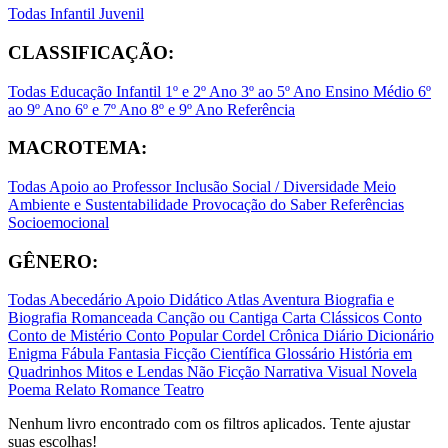
Todas
Infantil
Juvenil
CLASSIFICAÇÃO:
Todas
Educação Infantil
1º e 2º Ano
3º ao 5º Ano
Ensino Médio
6º
ao 9º Ano
6º e 7º Ano
8º e 9º Ano
Referência
MACROTEMA:
Todas
Apoio ao Professor
Inclusão Social / Diversidade
Meio
Ambiente e Sustentabilidade
Provocação do Saber
Referências
Socioemocional
GÊNERO:
Todas
Abecedário
Apoio Didático
Atlas
Aventura
Biografia e
Biografia Romanceada
Canção ou Cantiga
Carta
Clássicos
Conto
Conto de Mistério
Conto Popular
Cordel
Crônica
Diário
Dicionário
Enigma
Fábula
Fantasia
Ficção Científica
Glossário
História em
Quadrinhos
Mitos e Lendas
Não Ficção
Narrativa Visual
Novela
Poema
Relato
Romance
Teatro
Nenhum livro encontrado com os filtros aplicados. Tente ajustar
suas escolhas!