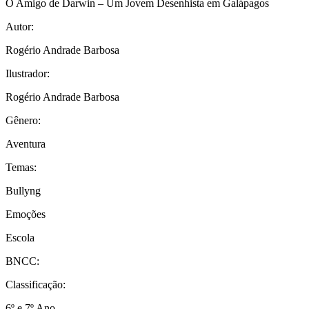
O Amigo de Darwin – Um Jovem Desenhista em Galápagos
Autor:
Rogério Andrade Barbosa
Ilustrador:
Rogério Andrade Barbosa
Gênero:
Aventura
Temas:
Bullyng
Emoções
Escola
BNCC:
Classificação:
6º e 7º Ano