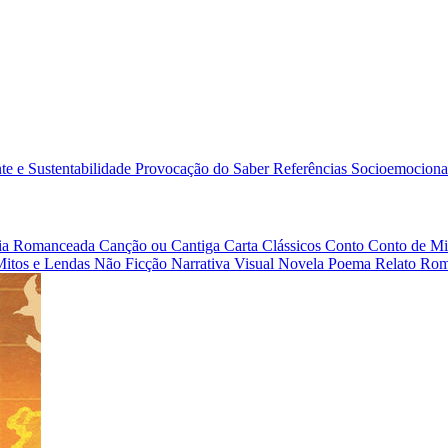
e e Sustentabilidade
Provocação do Saber
Referências
Socioemociona
afia Romanceada
Canção ou Cantiga
Carta
Clássicos
Conto
Conto de Mi
Mitos e Lendas
Não Ficção
Narrativa Visual
Novela
Poema
Relato
Rom