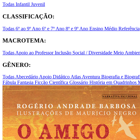
Todas
Infantil
Juvenil
CLASSIFICAÇÃO:
Todas
6º ao 9º Ano
6º e 7º Ano
8º e 9º Ano
Ensino Médio
Referência
MACROTEMA:
Todas
Apoio ao Professor
Inclusão Social / Diversidade
Meio Ambient
GÊNERO:
Todas
Abecedário
Apoio Didático
Atlas
Aventura
Biografia e Biogr
Fábula
Fantasia
Ficção Científica
Glossário
História em Quadrinhos