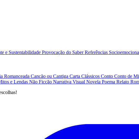
e e Sustentabilidade
Provocação do Saber
Referências
Socioemociona
afia Romanceada
Canção ou Cantiga
Carta
Clássicos
Conto
Conto de Mi
Mitos e Lendas
Não Ficção
Narrativa Visual
Novela
Poema
Relato
Rom
escolhas!