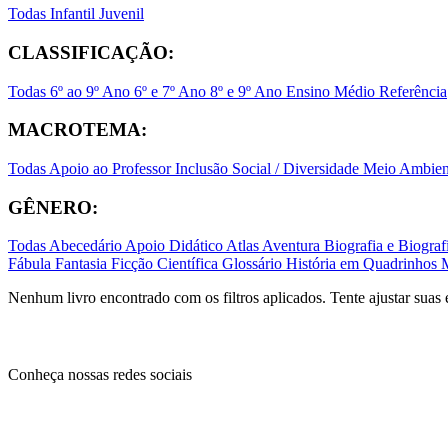
Todas
Infantil
Juvenil
CLASSIFICAÇÃO:
Todas
6º ao 9º Ano
6º e 7º Ano
8º e 9º Ano
Ensino Médio
Referência
MACROTEMA:
Todas
Apoio ao Professor
Inclusão Social / Diversidade
Meio Ambient
GÊNERO:
Todas
Abecedário
Apoio Didático
Atlas
Aventura
Biografia e Biogr
Fábula
Fantasia
Ficção Científica
Glossário
História em Quadrinhos
Nenhum livro encontrado com os filtros aplicados. Tente ajustar suas 
Conheça nossas redes sociais