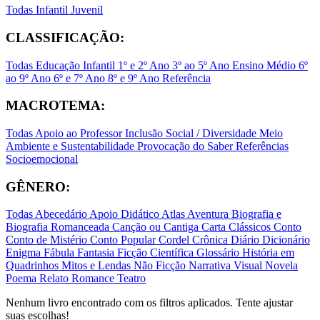
Todas
Infantil
Juvenil
CLASSIFICAÇÃO:
Todas
Educação Infantil
1º e 2º Ano
3º ao 5º Ano
Ensino Médio
6º
ao 9º Ano
6º e 7º Ano
8º e 9º Ano
Referência
MACROTEMA:
Todas
Apoio ao Professor
Inclusão Social / Diversidade
Meio
Ambiente e Sustentabilidade
Provocação do Saber
Referências
Socioemocional
GÊNERO:
Todas
Abecedário
Apoio Didático
Atlas
Aventura
Biografia e
Biografia Romanceada
Canção ou Cantiga
Carta
Clássicos
Conto
Conto de Mistério
Conto Popular
Cordel
Crônica
Diário
Dicionário
Enigma
Fábula
Fantasia
Ficção Científica
Glossário
História em
Quadrinhos
Mitos e Lendas
Não Ficção
Narrativa Visual
Novela
Poema
Relato
Romance
Teatro
Nenhum livro encontrado com os filtros aplicados. Tente ajustar
suas escolhas!