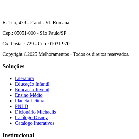
R. Tito, 479 - 2ºand - Vl. Romana
Cep.: 05051-000 - São Paulo/SP
Cx. Postal.: 729 - Cep. 01031 970
Copyright ©2025 Melhoramentos - Todos os direitos reservados.
Soluções
Literatura
Educação Infantil
Educação Juvenil
Ensino Médio
Planeta Leitura
PNLD
Dicionário Michaelis
Catálogo Disney
Catálogo Interativos
Institucional