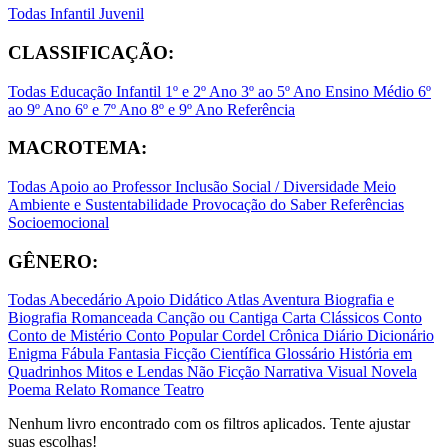
Todas
Infantil
Juvenil
CLASSIFICAÇÃO:
Todas
Educação Infantil
1º e 2º Ano
3º ao 5º Ano
Ensino Médio
6º
ao 9º Ano
6º e 7º Ano
8º e 9º Ano
Referência
MACROTEMA:
Todas
Apoio ao Professor
Inclusão Social / Diversidade
Meio
Ambiente e Sustentabilidade
Provocação do Saber
Referências
Socioemocional
GÊNERO:
Todas
Abecedário
Apoio Didático
Atlas
Aventura
Biografia e
Biografia Romanceada
Canção ou Cantiga
Carta
Clássicos
Conto
Conto de Mistério
Conto Popular
Cordel
Crônica
Diário
Dicionário
Enigma
Fábula
Fantasia
Ficção Científica
Glossário
História em
Quadrinhos
Mitos e Lendas
Não Ficção
Narrativa Visual
Novela
Poema
Relato
Romance
Teatro
Nenhum livro encontrado com os filtros aplicados. Tente ajustar
suas escolhas!