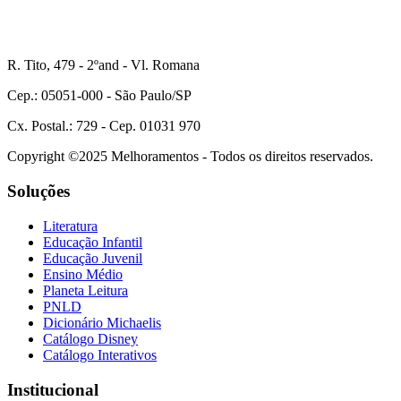
R. Tito, 479 - 2ºand - Vl. Romana
Cep.: 05051-000 - São Paulo/SP
Cx. Postal.: 729 - Cep. 01031 970
Copyright ©2025 Melhoramentos - Todos os direitos reservados.
Soluções
Literatura
Educação Infantil
Educação Juvenil
Ensino Médio
Planeta Leitura
PNLD
Dicionário Michaelis
Catálogo Disney
Catálogo Interativos
Institucional