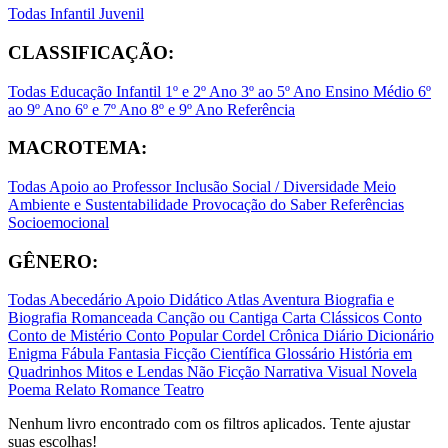
Todas
Infantil
Juvenil
CLASSIFICAÇÃO:
Todas
Educação Infantil
1º e 2º Ano
3º ao 5º Ano
Ensino Médio
6º
ao 9º Ano
6º e 7º Ano
8º e 9º Ano
Referência
MACROTEMA:
Todas
Apoio ao Professor
Inclusão Social / Diversidade
Meio
Ambiente e Sustentabilidade
Provocação do Saber
Referências
Socioemocional
GÊNERO:
Todas
Abecedário
Apoio Didático
Atlas
Aventura
Biografia e
Biografia Romanceada
Canção ou Cantiga
Carta
Clássicos
Conto
Conto de Mistério
Conto Popular
Cordel
Crônica
Diário
Dicionário
Enigma
Fábula
Fantasia
Ficção Científica
Glossário
História em
Quadrinhos
Mitos e Lendas
Não Ficção
Narrativa Visual
Novela
Poema
Relato
Romance
Teatro
Nenhum livro encontrado com os filtros aplicados. Tente ajustar
suas escolhas!