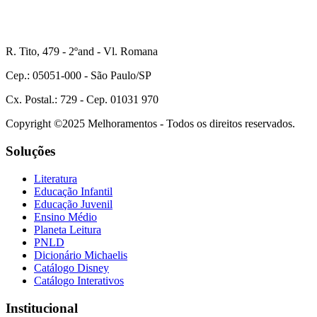
R. Tito, 479 - 2ºand - Vl. Romana
Cep.: 05051-000 - São Paulo/SP
Cx. Postal.: 729 - Cep. 01031 970
Copyright ©2025 Melhoramentos - Todos os direitos reservados.
Soluções
Literatura
Educação Infantil
Educação Juvenil
Ensino Médio
Planeta Leitura
PNLD
Dicionário Michaelis
Catálogo Disney
Catálogo Interativos
Institucional