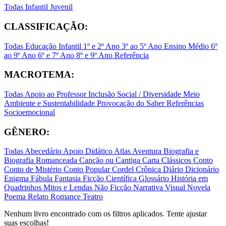
Todas
Infantil
Juvenil
CLASSIFICAÇÃO:
Todas
Educação Infantil
1º e 2º Ano
3º ao 5º Ano
Ensino Médio
6º
ao 9º Ano
6º e 7º Ano
8º e 9º Ano
Referência
MACROTEMA:
Todas
Apoio ao Professor
Inclusão Social / Diversidade
Meio
Ambiente e Sustentabilidade
Provocação do Saber
Referências
Socioemocional
GÊNERO:
Todas
Abecedário
Apoio Didático
Atlas
Aventura
Biografia e
Biografia Romanceada
Canção ou Cantiga
Carta
Clássicos
Conto
Conto de Mistério
Conto Popular
Cordel
Crônica
Diário
Dicionário
Enigma
Fábula
Fantasia
Ficção Científica
Glossário
História em
Quadrinhos
Mitos e Lendas
Não Ficção
Narrativa Visual
Novela
Poema
Relato
Romance
Teatro
Nenhum livro encontrado com os filtros aplicados. Tente ajustar
suas escolhas!