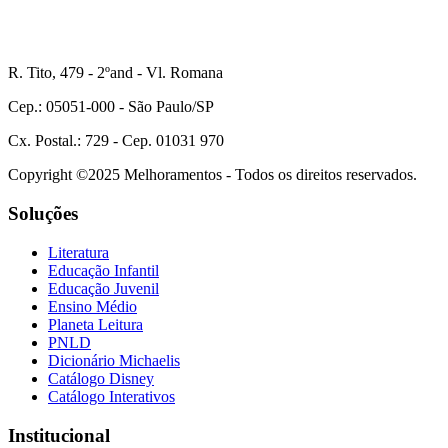
R. Tito, 479 - 2ºand - Vl. Romana
Cep.: 05051-000 - São Paulo/SP
Cx. Postal.: 729 - Cep. 01031 970
Copyright ©2025 Melhoramentos - Todos os direitos reservados.
Soluções
Literatura
Educação Infantil
Educação Juvenil
Ensino Médio
Planeta Leitura
PNLD
Dicionário Michaelis
Catálogo Disney
Catálogo Interativos
Institucional