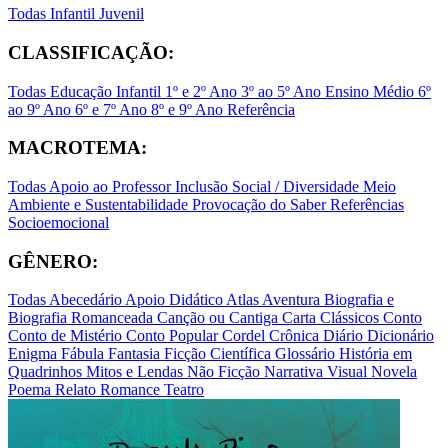
Todas
Infantil
Juvenil
CLASSIFICAÇÃO:
Todas
Educação Infantil
1º e 2º Ano
3º ao 5º Ano
Ensino Médio
6º
ao 9º Ano
6º e 7º Ano
8º e 9º Ano
Referência
MACROTEMA:
Todas
Apoio ao Professor
Inclusão Social / Diversidade
Meio
Ambiente e Sustentabilidade
Provocação do Saber
Referências
Socioemocional
GÊNERO:
Todas
Abecedário
Apoio Didático
Atlas
Aventura
Biografia e
Biografia Romanceada
Canção ou Cantiga
Carta
Clássicos
Conto
Conto de Mistério
Conto Popular
Cordel
Crônica
Diário
Dicionário
Enigma
Fábula
Fantasia
Ficção Científica
Glossário
História em
Quadrinhos
Mitos e Lendas
Não Ficção
Narrativa Visual
Novela
Poema
Relato
Romance
Teatro