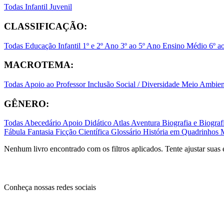
Todas
Infantil
Juvenil
CLASSIFICAÇÃO:
Todas
Educação Infantil
1º e 2º Ano
3º ao 5º Ano
Ensino Médio
6º a
MACROTEMA:
Todas
Apoio ao Professor
Inclusão Social / Diversidade
Meio Ambient
GÊNERO:
Todas
Abecedário
Apoio Didático
Atlas
Aventura
Biografia e Biogr
Fábula
Fantasia
Ficção Científica
Glossário
História em Quadrinhos
Nenhum livro encontrado com os filtros aplicados. Tente ajustar suas 
Conheça nossas redes sociais