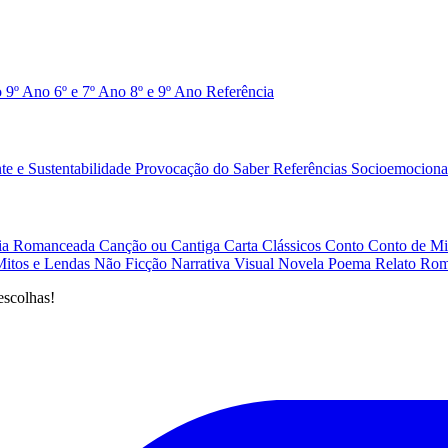
o 9º Ano
6º e 7º Ano
8º e 9º Ano
Referência
e e Sustentabilidade
Provocação do Saber
Referências
Socioemociona
afia Romanceada
Canção ou Cantiga
Carta
Clássicos
Conto
Conto de Mi
Mitos e Lendas
Não Ficção
Narrativa Visual
Novela
Poema
Relato
Rom
escolhas!