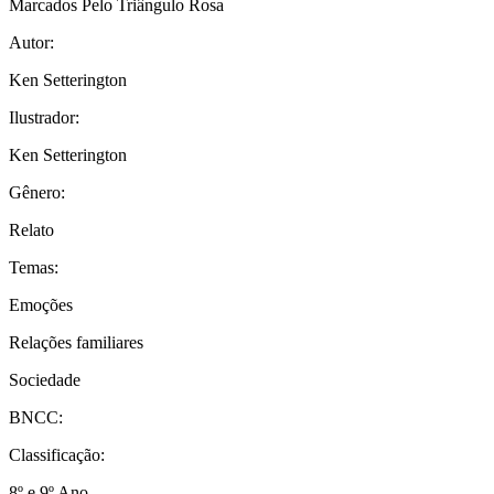
Marcados Pelo Triângulo Rosa
Autor:
Ken Setterington
Ilustrador:
Ken Setterington
Gênero:
Relato
Temas:
Emoções
Relações familiares
Sociedade
BNCC:
Classificação:
8º e 9º Ano