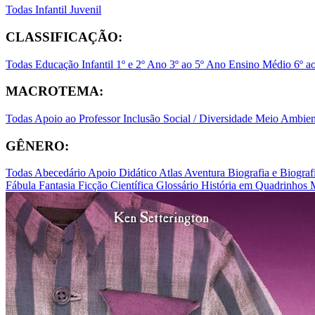
Todas
Infantil
Juvenil
CLASSIFICAÇÃO:
Todas
Educação Infantil
1º e 2º Ano
3º ao 5º Ano
Ensino Médio
6º a
MACROTEMA:
Todas
Apoio ao Professor
Inclusão Social / Diversidade
Meio Ambient
GÊNERO:
Todas
Abecedário
Apoio Didático
Atlas
Aventura
Biografia e Biogr
Fábula
Fantasia
Ficção Científica
Glossário
História em Quadrinhos