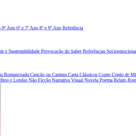
o 9º Ano
6º e 7º Ano
8º e 9º Ano
Referência
e e Sustentabilidade
Provocação do Saber
Referências
Socioemociona
afia Romanceada
Canção ou Cantiga
Carta
Clássicos
Conto
Conto de Mi
Mitos e Lendas
Não Ficção
Narrativa Visual
Novela
Poema
Relato
Rom