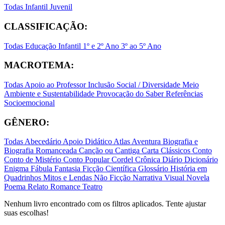
Todas
Infantil
Juvenil
CLASSIFICAÇÃO:
Todas
Educação Infantil
1º e 2º Ano
3º ao 5º Ano
MACROTEMA:
Todas
Apoio ao Professor
Inclusão Social / Diversidade
Meio
Ambiente e Sustentabilidade
Provocação do Saber
Referências
Socioemocional
GÊNERO:
Todas
Abecedário
Apoio Didático
Atlas
Aventura
Biografia e
Biografia Romanceada
Canção ou Cantiga
Carta
Clássicos
Conto
Conto de Mistério
Conto Popular
Cordel
Crônica
Diário
Dicionário
Enigma
Fábula
Fantasia
Ficção Científica
Glossário
História em
Quadrinhos
Mitos e Lendas
Não Ficção
Narrativa Visual
Novela
Poema
Relato
Romance
Teatro
Nenhum livro encontrado com os filtros aplicados. Tente ajustar
suas escolhas!