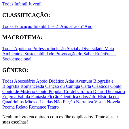
Todas
Infantil
Juvenil
CLASSIFICAÇÃO:
Todas
Educação Infantil
1º e 2º Ano
3º ao 5º Ano
MACROTEMA:
Todas
Apoio ao Professor
Inclusão Social / Diversidade
Meio
Ambiente e Sustentabilidade
Provocação do Saber
Referências
Socioemocional
GÊNERO:
Todas
Abecedário
Apoio Didático
Atlas
Aventura
Biografia e
Biografia Romanceada
Canção ou Cantiga
Carta
Clássicos
Conto
Conto de Mistério
Conto Popular
Cordel
Crônica
Diário
Dicionário
Enigma
Fábula
Fantasia
Ficção Científica
Glossário
História em
Quadrinhos
Mitos e Lendas
Não Ficção
Narrativa Visual
Novela
Poema
Relato
Romance
Teatro
Nenhum livro encontrado com os filtros aplicados. Tente ajustar
suas escolhas!