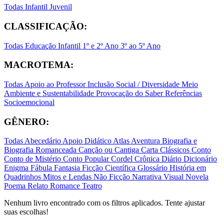
Todas
Infantil
Juvenil
CLASSIFICAÇÃO:
Todas
Educação Infantil
1º e 2º Ano
3º ao 5º Ano
MACROTEMA:
Todas
Apoio ao Professor
Inclusão Social / Diversidade
Meio
Ambiente e Sustentabilidade
Provocação do Saber
Referências
Socioemocional
GÊNERO:
Todas
Abecedário
Apoio Didático
Atlas
Aventura
Biografia e
Biografia Romanceada
Canção ou Cantiga
Carta
Clássicos
Conto
Conto de Mistério
Conto Popular
Cordel
Crônica
Diário
Dicionário
Enigma
Fábula
Fantasia
Ficção Científica
Glossário
História em
Quadrinhos
Mitos e Lendas
Não Ficção
Narrativa Visual
Novela
Poema
Relato
Romance
Teatro
Nenhum livro encontrado com os filtros aplicados. Tente ajustar
suas escolhas!