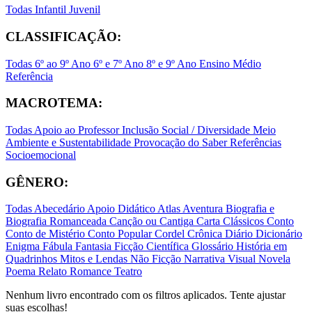
Todas
Infantil
Juvenil
CLASSIFICAÇÃO:
Todas
6º ao 9º Ano
6º e 7º Ano
8º e 9º Ano
Ensino Médio
Referência
MACROTEMA:
Todas
Apoio ao Professor
Inclusão Social / Diversidade
Meio
Ambiente e Sustentabilidade
Provocação do Saber
Referências
Socioemocional
GÊNERO:
Todas
Abecedário
Apoio Didático
Atlas
Aventura
Biografia e
Biografia Romanceada
Canção ou Cantiga
Carta
Clássicos
Conto
Conto de Mistério
Conto Popular
Cordel
Crônica
Diário
Dicionário
Enigma
Fábula
Fantasia
Ficção Científica
Glossário
História em
Quadrinhos
Mitos e Lendas
Não Ficção
Narrativa Visual
Novela
Poema
Relato
Romance
Teatro
Nenhum livro encontrado com os filtros aplicados. Tente ajustar
suas escolhas!