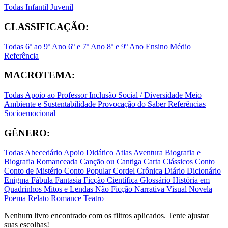
Todas
Infantil
Juvenil
CLASSIFICAÇÃO:
Todas
6º ao 9º Ano
6º e 7º Ano
8º e 9º Ano
Ensino Médio
Referência
MACROTEMA:
Todas
Apoio ao Professor
Inclusão Social / Diversidade
Meio
Ambiente e Sustentabilidade
Provocação do Saber
Referências
Socioemocional
GÊNERO:
Todas
Abecedário
Apoio Didático
Atlas
Aventura
Biografia e
Biografia Romanceada
Canção ou Cantiga
Carta
Clássicos
Conto
Conto de Mistério
Conto Popular
Cordel
Crônica
Diário
Dicionário
Enigma
Fábula
Fantasia
Ficção Científica
Glossário
História em
Quadrinhos
Mitos e Lendas
Não Ficção
Narrativa Visual
Novela
Poema
Relato
Romance
Teatro
Nenhum livro encontrado com os filtros aplicados. Tente ajustar
suas escolhas!