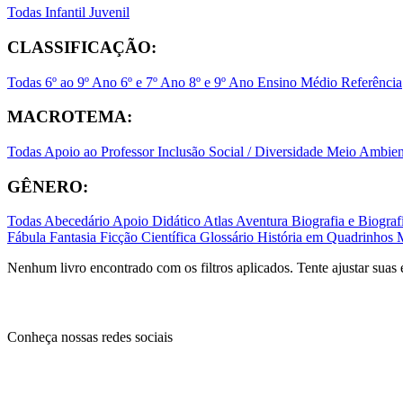
Todas
Infantil
Juvenil
CLASSIFICAÇÃO:
Todas
6º ao 9º Ano
6º e 7º Ano
8º e 9º Ano
Ensino Médio
Referência
MACROTEMA:
Todas
Apoio ao Professor
Inclusão Social / Diversidade
Meio Ambient
GÊNERO:
Todas
Abecedário
Apoio Didático
Atlas
Aventura
Biografia e Biogr
Fábula
Fantasia
Ficção Científica
Glossário
História em Quadrinhos
Nenhum livro encontrado com os filtros aplicados. Tente ajustar suas 
Conheça nossas redes sociais