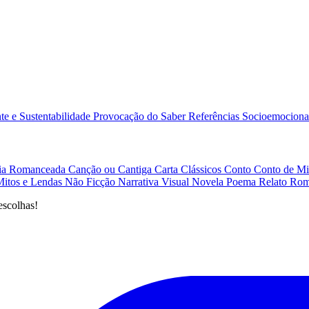
e e Sustentabilidade
Provocação do Saber
Referências
Socioemociona
afia Romanceada
Canção ou Cantiga
Carta
Clássicos
Conto
Conto de Mi
Mitos e Lendas
Não Ficção
Narrativa Visual
Novela
Poema
Relato
Rom
escolhas!