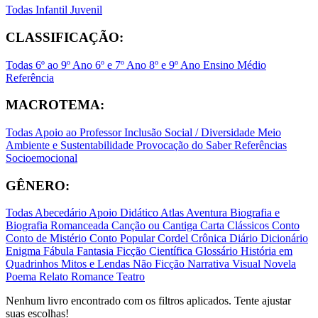
Todas
Infantil
Juvenil
CLASSIFICAÇÃO:
Todas
6º ao 9º Ano
6º e 7º Ano
8º e 9º Ano
Ensino Médio
Referência
MACROTEMA:
Todas
Apoio ao Professor
Inclusão Social / Diversidade
Meio
Ambiente e Sustentabilidade
Provocação do Saber
Referências
Socioemocional
GÊNERO:
Todas
Abecedário
Apoio Didático
Atlas
Aventura
Biografia e
Biografia Romanceada
Canção ou Cantiga
Carta
Clássicos
Conto
Conto de Mistério
Conto Popular
Cordel
Crônica
Diário
Dicionário
Enigma
Fábula
Fantasia
Ficção Científica
Glossário
História em
Quadrinhos
Mitos e Lendas
Não Ficção
Narrativa Visual
Novela
Poema
Relato
Romance
Teatro
Nenhum livro encontrado com os filtros aplicados. Tente ajustar
suas escolhas!