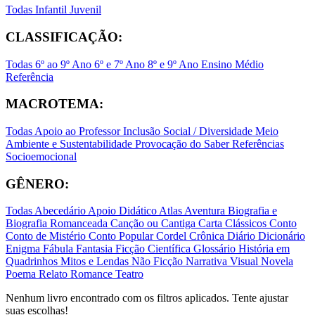
Todas
Infantil
Juvenil
CLASSIFICAÇÃO:
Todas
6º ao 9º Ano
6º e 7º Ano
8º e 9º Ano
Ensino Médio
Referência
MACROTEMA:
Todas
Apoio ao Professor
Inclusão Social / Diversidade
Meio
Ambiente e Sustentabilidade
Provocação do Saber
Referências
Socioemocional
GÊNERO:
Todas
Abecedário
Apoio Didático
Atlas
Aventura
Biografia e
Biografia Romanceada
Canção ou Cantiga
Carta
Clássicos
Conto
Conto de Mistério
Conto Popular
Cordel
Crônica
Diário
Dicionário
Enigma
Fábula
Fantasia
Ficção Científica
Glossário
História em
Quadrinhos
Mitos e Lendas
Não Ficção
Narrativa Visual
Novela
Poema
Relato
Romance
Teatro
Nenhum livro encontrado com os filtros aplicados. Tente ajustar
suas escolhas!