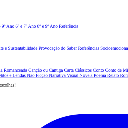
o 9º Ano
6º e 7º Ano
8º e 9º Ano
Referência
e e Sustentabilidade
Provocação do Saber
Referências
Socioemociona
afia Romanceada
Canção ou Cantiga
Carta
Clássicos
Conto
Conto de Mi
Mitos e Lendas
Não Ficção
Narrativa Visual
Novela
Poema
Relato
Rom
escolhas!