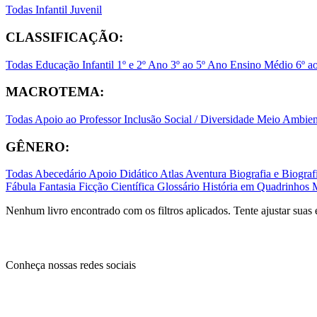
Todas
Infantil
Juvenil
CLASSIFICAÇÃO:
Todas
Educação Infantil
1º e 2º Ano
3º ao 5º Ano
Ensino Médio
6º a
MACROTEMA:
Todas
Apoio ao Professor
Inclusão Social / Diversidade
Meio Ambient
GÊNERO:
Todas
Abecedário
Apoio Didático
Atlas
Aventura
Biografia e Biogr
Fábula
Fantasia
Ficção Científica
Glossário
História em Quadrinhos
Nenhum livro encontrado com os filtros aplicados. Tente ajustar suas 
Conheça nossas redes sociais