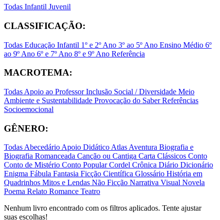
Todas
Infantil
Juvenil
CLASSIFICAÇÃO:
Todas
Educação Infantil
1º e 2º Ano
3º ao 5º Ano
Ensino Médio
6º
ao 9º Ano
6º e 7º Ano
8º e 9º Ano
Referência
MACROTEMA:
Todas
Apoio ao Professor
Inclusão Social / Diversidade
Meio
Ambiente e Sustentabilidade
Provocação do Saber
Referências
Socioemocional
GÊNERO:
Todas
Abecedário
Apoio Didático
Atlas
Aventura
Biografia e
Biografia Romanceada
Canção ou Cantiga
Carta
Clássicos
Conto
Conto de Mistério
Conto Popular
Cordel
Crônica
Diário
Dicionário
Enigma
Fábula
Fantasia
Ficção Científica
Glossário
História em
Quadrinhos
Mitos e Lendas
Não Ficção
Narrativa Visual
Novela
Poema
Relato
Romance
Teatro
Nenhum livro encontrado com os filtros aplicados. Tente ajustar
suas escolhas!