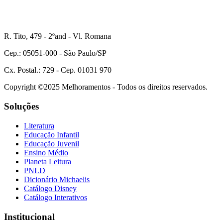
R. Tito, 479 - 2ºand - Vl. Romana
Cep.: 05051-000 - São Paulo/SP
Cx. Postal.: 729 - Cep. 01031 970
Copyright ©2025 Melhoramentos - Todos os direitos reservados.
Soluções
Literatura
Educação Infantil
Educação Juvenil
Ensino Médio
Planeta Leitura
PNLD
Dicionário Michaelis
Catálogo Disney
Catálogo Interativos
Institucional