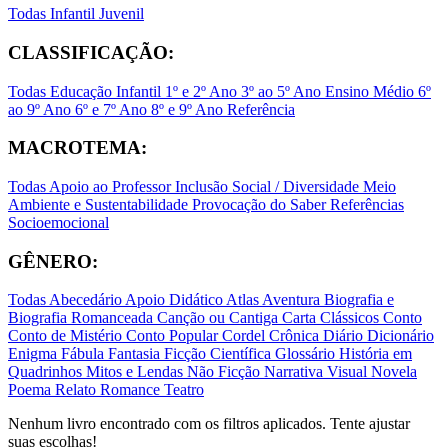
Todas
Infantil
Juvenil
CLASSIFICAÇÃO:
Todas
Educação Infantil
1º e 2º Ano
3º ao 5º Ano
Ensino Médio
6º
ao 9º Ano
6º e 7º Ano
8º e 9º Ano
Referência
MACROTEMA:
Todas
Apoio ao Professor
Inclusão Social / Diversidade
Meio
Ambiente e Sustentabilidade
Provocação do Saber
Referências
Socioemocional
GÊNERO:
Todas
Abecedário
Apoio Didático
Atlas
Aventura
Biografia e
Biografia Romanceada
Canção ou Cantiga
Carta
Clássicos
Conto
Conto de Mistério
Conto Popular
Cordel
Crônica
Diário
Dicionário
Enigma
Fábula
Fantasia
Ficção Científica
Glossário
História em
Quadrinhos
Mitos e Lendas
Não Ficção
Narrativa Visual
Novela
Poema
Relato
Romance
Teatro
Nenhum livro encontrado com os filtros aplicados. Tente ajustar
suas escolhas!