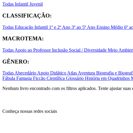
Todas
Infantil
Juvenil
CLASSIFICAÇÃO:
Todas
Educação Infantil
1º e 2º Ano
3º ao 5º Ano
Ensino Médio
6º a
MACROTEMA:
Todas
Apoio ao Professor
Inclusão Social / Diversidade
Meio Ambient
GÊNERO:
Todas
Abecedário
Apoio Didático
Atlas
Aventura
Biografia e Biogr
Fábula
Fantasia
Ficção Científica
Glossário
História em Quadrinhos
Nenhum livro encontrado com os filtros aplicados. Tente ajustar suas 
Conheça nossas redes sociais