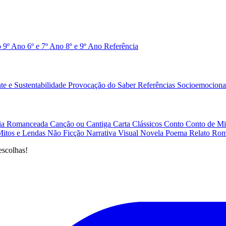
o 9º Ano
6º e 7º Ano
8º e 9º Ano
Referência
e e Sustentabilidade
Provocação do Saber
Referências
Socioemociona
afia Romanceada
Canção ou Cantiga
Carta
Clássicos
Conto
Conto de Mi
Mitos e Lendas
Não Ficção
Narrativa Visual
Novela
Poema
Relato
Rom
escolhas!