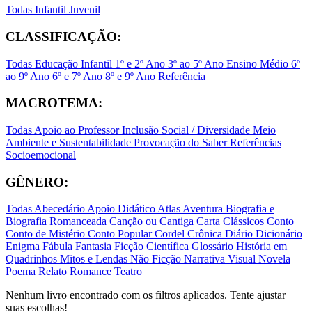
Todas
Infantil
Juvenil
CLASSIFICAÇÃO:
Todas
Educação Infantil
1º e 2º Ano
3º ao 5º Ano
Ensino Médio
6º
ao 9º Ano
6º e 7º Ano
8º e 9º Ano
Referência
MACROTEMA:
Todas
Apoio ao Professor
Inclusão Social / Diversidade
Meio
Ambiente e Sustentabilidade
Provocação do Saber
Referências
Socioemocional
GÊNERO:
Todas
Abecedário
Apoio Didático
Atlas
Aventura
Biografia e
Biografia Romanceada
Canção ou Cantiga
Carta
Clássicos
Conto
Conto de Mistério
Conto Popular
Cordel
Crônica
Diário
Dicionário
Enigma
Fábula
Fantasia
Ficção Científica
Glossário
História em
Quadrinhos
Mitos e Lendas
Não Ficção
Narrativa Visual
Novela
Poema
Relato
Romance
Teatro
Nenhum livro encontrado com os filtros aplicados. Tente ajustar
suas escolhas!