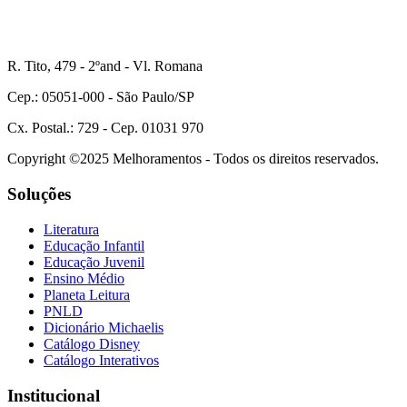
R. Tito, 479 - 2ºand - Vl. Romana
Cep.: 05051-000 - São Paulo/SP
Cx. Postal.: 729 - Cep. 01031 970
Copyright ©2025 Melhoramentos - Todos os direitos reservados.
Soluções
Literatura
Educação Infantil
Educação Juvenil
Ensino Médio
Planeta Leitura
PNLD
Dicionário Michaelis
Catálogo Disney
Catálogo Interativos
Institucional