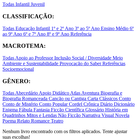
Todas
Infantil
Juvenil
CLASSIFICAÇÃO:
Todas
Educação Infantil
1º e 2º Ano
3º ao 5º Ano
Ensino Médio
6º
ao 9º Ano
6º e 7º Ano
8º e 9º Ano
Referência
MACROTEMA:
Todas
Apoio ao Professor
Inclusão Social / Diversidade
Meio
Ambiente e Sustentabilidade
Provocação do Saber
Referências
Socioemocional
GÊNERO:
Todas
Abecedário
Apoio Didático
Atlas
Aventura
Biografia e
Biografia Romanceada
Canção ou Cantiga
Carta
Clássicos
Conto
Conto de Mistério
Conto Popular
Cordel
Crônica
Diário
Dicionário
Enigma
Fábula
Fantasia
Ficção Científica
Glossário
História em
Quadrinhos
Mitos e Lendas
Não Ficção
Narrativa Visual
Novela
Poema
Relato
Romance
Teatro
Nenhum livro encontrado com os filtros aplicados. Tente ajustar
suas escolhas!