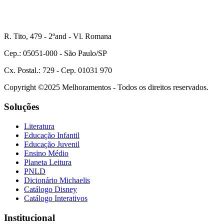
R. Tito, 479 - 2ºand - Vl. Romana
Cep.: 05051-000 - São Paulo/SP
Cx. Postal.: 729 - Cep. 01031 970
Copyright ©2025 Melhoramentos - Todos os direitos reservados.
Soluções
Literatura
Educação Infantil
Educação Juvenil
Ensino Médio
Planeta Leitura
PNLD
Dicionário Michaelis
Catálogo Disney
Catálogo Interativos
Institucional