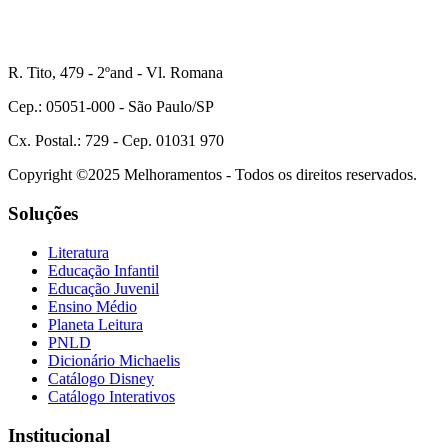
R. Tito, 479 - 2ºand - Vl. Romana
Cep.: 05051-000 - São Paulo/SP
Cx. Postal.: 729 - Cep. 01031 970
Copyright ©2025 Melhoramentos - Todos os direitos reservados.
Soluções
Literatura
Educação Infantil
Educação Juvenil
Ensino Médio
Planeta Leitura
PNLD
Dicionário Michaelis
Catálogo Disney
Catálogo Interativos
Institucional