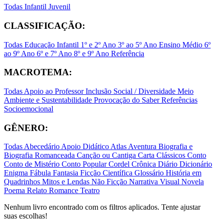
Todas
Infantil
Juvenil
CLASSIFICAÇÃO:
Todas
Educação Infantil
1º e 2º Ano
3º ao 5º Ano
Ensino Médio
6º
ao 9º Ano
6º e 7º Ano
8º e 9º Ano
Referência
MACROTEMA:
Todas
Apoio ao Professor
Inclusão Social / Diversidade
Meio
Ambiente e Sustentabilidade
Provocação do Saber
Referências
Socioemocional
GÊNERO:
Todas
Abecedário
Apoio Didático
Atlas
Aventura
Biografia e
Biografia Romanceada
Canção ou Cantiga
Carta
Clássicos
Conto
Conto de Mistério
Conto Popular
Cordel
Crônica
Diário
Dicionário
Enigma
Fábula
Fantasia
Ficção Científica
Glossário
História em
Quadrinhos
Mitos e Lendas
Não Ficção
Narrativa Visual
Novela
Poema
Relato
Romance
Teatro
Nenhum livro encontrado com os filtros aplicados. Tente ajustar
suas escolhas!