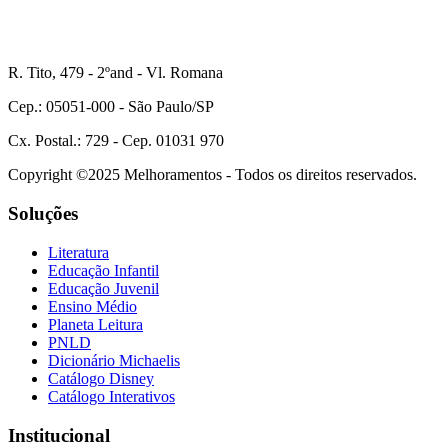
R. Tito, 479 - 2ºand - Vl. Romana
Cep.: 05051-000 - São Paulo/SP
Cx. Postal.: 729 - Cep. 01031 970
Copyright ©2025 Melhoramentos - Todos os direitos reservados.
Soluções
Literatura
Educação Infantil
Educação Juvenil
Ensino Médio
Planeta Leitura
PNLD
Dicionário Michaelis
Catálogo Disney
Catálogo Interativos
Institucional