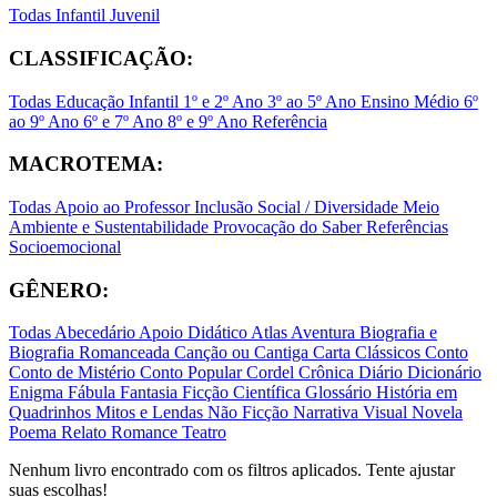
Todas
Infantil
Juvenil
CLASSIFICAÇÃO:
Todas
Educação Infantil
1º e 2º Ano
3º ao 5º Ano
Ensino Médio
6º
ao 9º Ano
6º e 7º Ano
8º e 9º Ano
Referência
MACROTEMA:
Todas
Apoio ao Professor
Inclusão Social / Diversidade
Meio
Ambiente e Sustentabilidade
Provocação do Saber
Referências
Socioemocional
GÊNERO:
Todas
Abecedário
Apoio Didático
Atlas
Aventura
Biografia e
Biografia Romanceada
Canção ou Cantiga
Carta
Clássicos
Conto
Conto de Mistério
Conto Popular
Cordel
Crônica
Diário
Dicionário
Enigma
Fábula
Fantasia
Ficção Científica
Glossário
História em
Quadrinhos
Mitos e Lendas
Não Ficção
Narrativa Visual
Novela
Poema
Relato
Romance
Teatro
Nenhum livro encontrado com os filtros aplicados. Tente ajustar
suas escolhas!