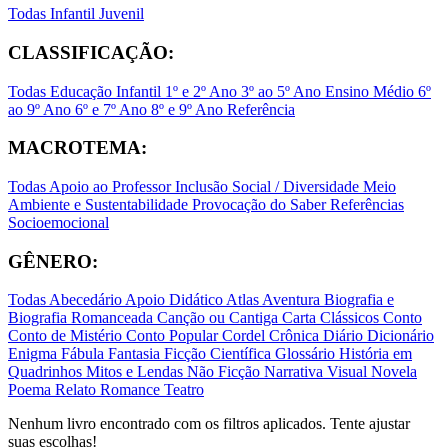
Todas
Infantil
Juvenil
CLASSIFICAÇÃO:
Todas
Educação Infantil
1º e 2º Ano
3º ao 5º Ano
Ensino Médio
6º
ao 9º Ano
6º e 7º Ano
8º e 9º Ano
Referência
MACROTEMA:
Todas
Apoio ao Professor
Inclusão Social / Diversidade
Meio
Ambiente e Sustentabilidade
Provocação do Saber
Referências
Socioemocional
GÊNERO:
Todas
Abecedário
Apoio Didático
Atlas
Aventura
Biografia e
Biografia Romanceada
Canção ou Cantiga
Carta
Clássicos
Conto
Conto de Mistério
Conto Popular
Cordel
Crônica
Diário
Dicionário
Enigma
Fábula
Fantasia
Ficção Científica
Glossário
História em
Quadrinhos
Mitos e Lendas
Não Ficção
Narrativa Visual
Novela
Poema
Relato
Romance
Teatro
Nenhum livro encontrado com os filtros aplicados. Tente ajustar
suas escolhas!