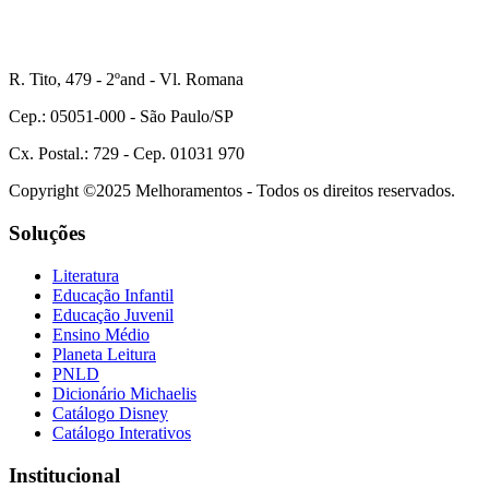
R. Tito, 479 - 2ºand - Vl. Romana
Cep.: 05051-000 - São Paulo/SP
Cx. Postal.: 729 - Cep. 01031 970
Copyright ©2025 Melhoramentos - Todos os direitos reservados.
Soluções
Literatura
Educação Infantil
Educação Juvenil
Ensino Médio
Planeta Leitura
PNLD
Dicionário Michaelis
Catálogo Disney
Catálogo Interativos
Institucional