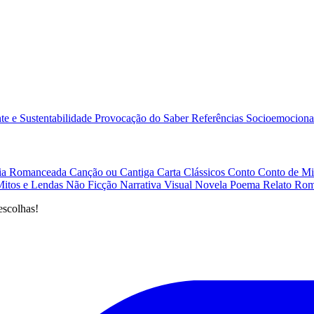
e e Sustentabilidade
Provocação do Saber
Referências
Socioemociona
afia Romanceada
Canção ou Cantiga
Carta
Clássicos
Conto
Conto de Mi
Mitos e Lendas
Não Ficção
Narrativa Visual
Novela
Poema
Relato
Rom
escolhas!