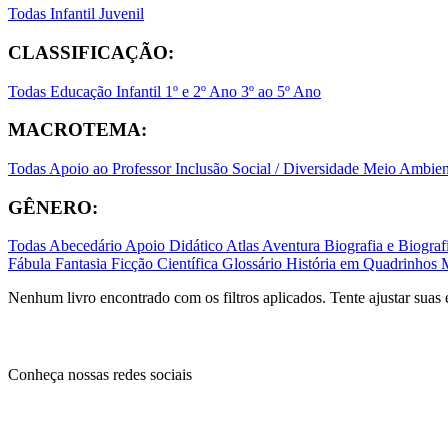
Todas
Infantil
Juvenil
CLASSIFICAÇÃO:
Todas
Educação Infantil
1º e 2º Ano
3º ao 5º Ano
MACROTEMA:
Todas
Apoio ao Professor
Inclusão Social / Diversidade
Meio Ambient
GÊNERO:
Todas
Abecedário
Apoio Didático
Atlas
Aventura
Biografia e Biogr
Fábula
Fantasia
Ficção Científica
Glossário
História em Quadrinhos
Nenhum livro encontrado com os filtros aplicados. Tente ajustar suas 
Conheça nossas redes sociais