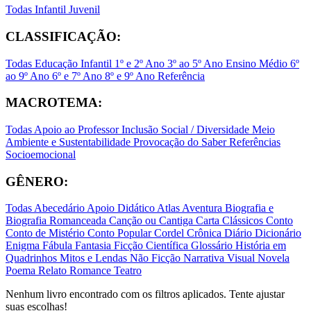
Todas
Infantil
Juvenil
CLASSIFICAÇÃO:
Todas
Educação Infantil
1º e 2º Ano
3º ao 5º Ano
Ensino Médio
6º
ao 9º Ano
6º e 7º Ano
8º e 9º Ano
Referência
MACROTEMA:
Todas
Apoio ao Professor
Inclusão Social / Diversidade
Meio
Ambiente e Sustentabilidade
Provocação do Saber
Referências
Socioemocional
GÊNERO:
Todas
Abecedário
Apoio Didático
Atlas
Aventura
Biografia e
Biografia Romanceada
Canção ou Cantiga
Carta
Clássicos
Conto
Conto de Mistério
Conto Popular
Cordel
Crônica
Diário
Dicionário
Enigma
Fábula
Fantasia
Ficção Científica
Glossário
História em
Quadrinhos
Mitos e Lendas
Não Ficção
Narrativa Visual
Novela
Poema
Relato
Romance
Teatro
Nenhum livro encontrado com os filtros aplicados. Tente ajustar
suas escolhas!