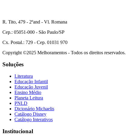
R. Tito, 479 - 2ºand - Vl. Romana
Cep.: 05051-000 - São Paulo/SP
Cx. Postal.: 729 - Cep. 01031 970
Copyright ©2025 Melhoramentos - Todos os direitos reservados.
Soluções
Literatura
Educação Infantil
Educação Juvenil
Ensino Médio
Planeta Leitura
PNLD
Dicionário Michaelis
Catálogo Disney
Catálogo Interativos
Institucional