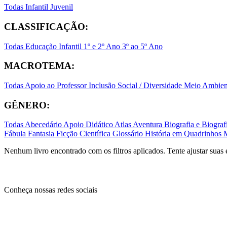
Todas
Infantil
Juvenil
CLASSIFICAÇÃO:
Todas
Educação Infantil
1º e 2º Ano
3º ao 5º Ano
MACROTEMA:
Todas
Apoio ao Professor
Inclusão Social / Diversidade
Meio Ambient
GÊNERO:
Todas
Abecedário
Apoio Didático
Atlas
Aventura
Biografia e Biogr
Fábula
Fantasia
Ficção Científica
Glossário
História em Quadrinhos
Nenhum livro encontrado com os filtros aplicados. Tente ajustar suas 
Conheça nossas redes sociais