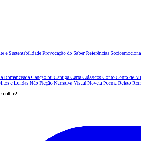
e e Sustentabilidade
Provocação do Saber
Referências
Socioemociona
afia Romanceada
Canção ou Cantiga
Carta
Clássicos
Conto
Conto de Mi
Mitos e Lendas
Não Ficção
Narrativa Visual
Novela
Poema
Relato
Rom
escolhas!