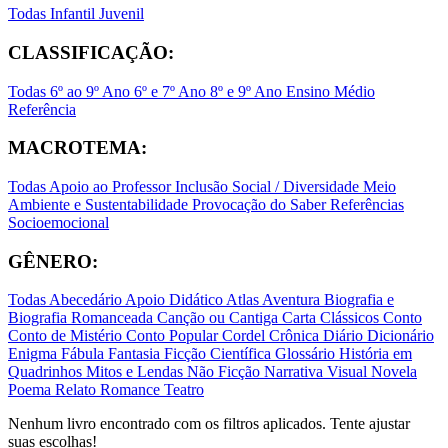
Todas
Infantil
Juvenil
CLASSIFICAÇÃO:
Todas
6º ao 9º Ano
6º e 7º Ano
8º e 9º Ano
Ensino Médio
Referência
MACROTEMA:
Todas
Apoio ao Professor
Inclusão Social / Diversidade
Meio
Ambiente e Sustentabilidade
Provocação do Saber
Referências
Socioemocional
GÊNERO:
Todas
Abecedário
Apoio Didático
Atlas
Aventura
Biografia e
Biografia Romanceada
Canção ou Cantiga
Carta
Clássicos
Conto
Conto de Mistério
Conto Popular
Cordel
Crônica
Diário
Dicionário
Enigma
Fábula
Fantasia
Ficção Científica
Glossário
História em
Quadrinhos
Mitos e Lendas
Não Ficção
Narrativa Visual
Novela
Poema
Relato
Romance
Teatro
Nenhum livro encontrado com os filtros aplicados. Tente ajustar
suas escolhas!