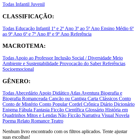
Todas
Infantil
Juvenil
CLASSIFICAÇÃO:
Todas
Educação Infantil
1º e 2º Ano
3º ao 5º Ano
Ensino Médio
6º
ao 9º Ano
6º e 7º Ano
8º e 9º Ano
Referência
MACROTEMA:
Todas
Apoio ao Professor
Inclusão Social / Diversidade
Meio
Ambiente e Sustentabilidade
Provocação do Saber
Referências
Socioemocional
GÊNERO:
Todas
Abecedário
Apoio Didático
Atlas
Aventura
Biografia e
Biografia Romanceada
Canção ou Cantiga
Carta
Clássicos
Conto
Conto de Mistério
Conto Popular
Cordel
Crônica
Diário
Dicionário
Enigma
Fábula
Fantasia
Ficção Científica
Glossário
História em
Quadrinhos
Mitos e Lendas
Não Ficção
Narrativa Visual
Novela
Poema
Relato
Romance
Teatro
Nenhum livro encontrado com os filtros aplicados. Tente ajustar
suas escolhas!