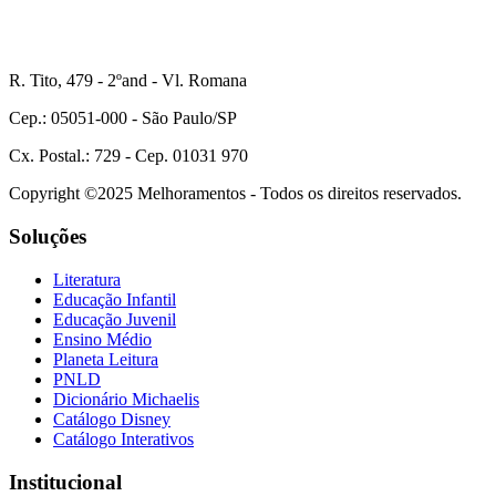
R. Tito, 479 - 2ºand - Vl. Romana
Cep.: 05051-000 - São Paulo/SP
Cx. Postal.: 729 - Cep. 01031 970
Copyright ©2025 Melhoramentos - Todos os direitos reservados.
Soluções
Literatura
Educação Infantil
Educação Juvenil
Ensino Médio
Planeta Leitura
PNLD
Dicionário Michaelis
Catálogo Disney
Catálogo Interativos
Institucional