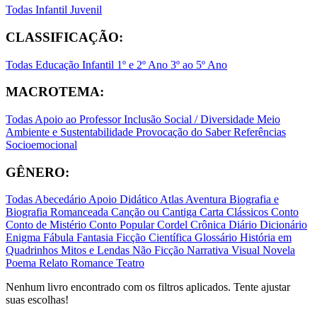
Todas
Infantil
Juvenil
CLASSIFICAÇÃO:
Todas
Educação Infantil
1º e 2º Ano
3º ao 5º Ano
MACROTEMA:
Todas
Apoio ao Professor
Inclusão Social / Diversidade
Meio
Ambiente e Sustentabilidade
Provocação do Saber
Referências
Socioemocional
GÊNERO:
Todas
Abecedário
Apoio Didático
Atlas
Aventura
Biografia e
Biografia Romanceada
Canção ou Cantiga
Carta
Clássicos
Conto
Conto de Mistério
Conto Popular
Cordel
Crônica
Diário
Dicionário
Enigma
Fábula
Fantasia
Ficção Científica
Glossário
História em
Quadrinhos
Mitos e Lendas
Não Ficção
Narrativa Visual
Novela
Poema
Relato
Romance
Teatro
Nenhum livro encontrado com os filtros aplicados. Tente ajustar
suas escolhas!