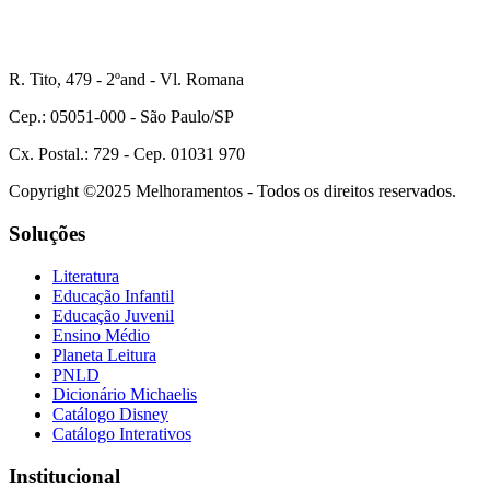
R. Tito, 479 - 2ºand - Vl. Romana
Cep.: 05051-000 - São Paulo/SP
Cx. Postal.: 729 - Cep. 01031 970
Copyright ©2025 Melhoramentos - Todos os direitos reservados.
Soluções
Literatura
Educação Infantil
Educação Juvenil
Ensino Médio
Planeta Leitura
PNLD
Dicionário Michaelis
Catálogo Disney
Catálogo Interativos
Institucional