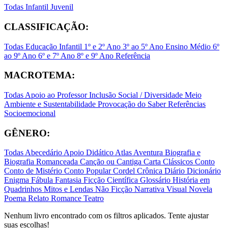
Todas
Infantil
Juvenil
CLASSIFICAÇÃO:
Todas
Educação Infantil
1º e 2º Ano
3º ao 5º Ano
Ensino Médio
6º
ao 9º Ano
6º e 7º Ano
8º e 9º Ano
Referência
MACROTEMA:
Todas
Apoio ao Professor
Inclusão Social / Diversidade
Meio
Ambiente e Sustentabilidade
Provocação do Saber
Referências
Socioemocional
GÊNERO:
Todas
Abecedário
Apoio Didático
Atlas
Aventura
Biografia e
Biografia Romanceada
Canção ou Cantiga
Carta
Clássicos
Conto
Conto de Mistério
Conto Popular
Cordel
Crônica
Diário
Dicionário
Enigma
Fábula
Fantasia
Ficção Científica
Glossário
História em
Quadrinhos
Mitos e Lendas
Não Ficção
Narrativa Visual
Novela
Poema
Relato
Romance
Teatro
Nenhum livro encontrado com os filtros aplicados. Tente ajustar
suas escolhas!