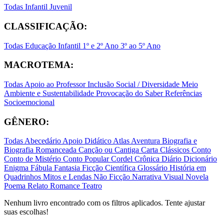
Todas
Infantil
Juvenil
CLASSIFICAÇÃO:
Todas
Educação Infantil
1º e 2º Ano
3º ao 5º Ano
MACROTEMA:
Todas
Apoio ao Professor
Inclusão Social / Diversidade
Meio
Ambiente e Sustentabilidade
Provocação do Saber
Referências
Socioemocional
GÊNERO:
Todas
Abecedário
Apoio Didático
Atlas
Aventura
Biografia e
Biografia Romanceada
Canção ou Cantiga
Carta
Clássicos
Conto
Conto de Mistério
Conto Popular
Cordel
Crônica
Diário
Dicionário
Enigma
Fábula
Fantasia
Ficção Científica
Glossário
História em
Quadrinhos
Mitos e Lendas
Não Ficção
Narrativa Visual
Novela
Poema
Relato
Romance
Teatro
Nenhum livro encontrado com os filtros aplicados. Tente ajustar
suas escolhas!