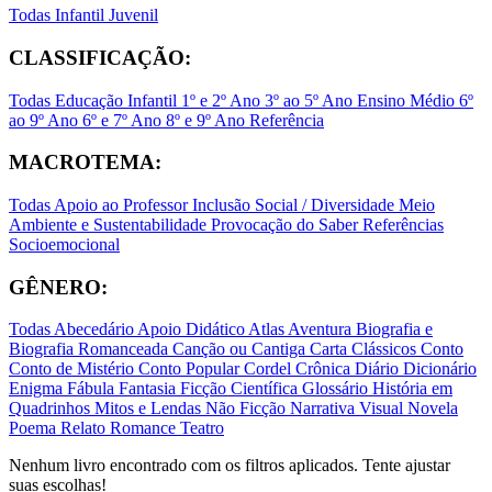
Todas
Infantil
Juvenil
CLASSIFICAÇÃO:
Todas
Educação Infantil
1º e 2º Ano
3º ao 5º Ano
Ensino Médio
6º
ao 9º Ano
6º e 7º Ano
8º e 9º Ano
Referência
MACROTEMA:
Todas
Apoio ao Professor
Inclusão Social / Diversidade
Meio
Ambiente e Sustentabilidade
Provocação do Saber
Referências
Socioemocional
GÊNERO:
Todas
Abecedário
Apoio Didático
Atlas
Aventura
Biografia e
Biografia Romanceada
Canção ou Cantiga
Carta
Clássicos
Conto
Conto de Mistério
Conto Popular
Cordel
Crônica
Diário
Dicionário
Enigma
Fábula
Fantasia
Ficção Científica
Glossário
História em
Quadrinhos
Mitos e Lendas
Não Ficção
Narrativa Visual
Novela
Poema
Relato
Romance
Teatro
Nenhum livro encontrado com os filtros aplicados. Tente ajustar
suas escolhas!