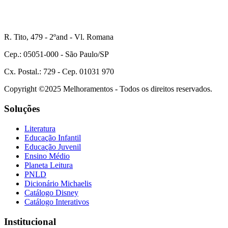
R. Tito, 479 - 2ºand - Vl. Romana
Cep.: 05051-000 - São Paulo/SP
Cx. Postal.: 729 - Cep. 01031 970
Copyright ©2025 Melhoramentos - Todos os direitos reservados.
Soluções
Literatura
Educação Infantil
Educação Juvenil
Ensino Médio
Planeta Leitura
PNLD
Dicionário Michaelis
Catálogo Disney
Catálogo Interativos
Institucional