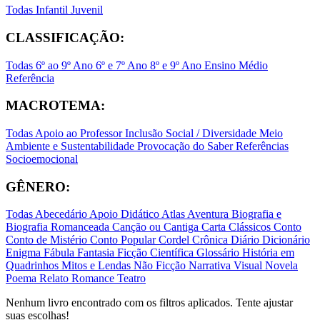
Todas
Infantil
Juvenil
CLASSIFICAÇÃO:
Todas
6º ao 9º Ano
6º e 7º Ano
8º e 9º Ano
Ensino Médio
Referência
MACROTEMA:
Todas
Apoio ao Professor
Inclusão Social / Diversidade
Meio
Ambiente e Sustentabilidade
Provocação do Saber
Referências
Socioemocional
GÊNERO:
Todas
Abecedário
Apoio Didático
Atlas
Aventura
Biografia e
Biografia Romanceada
Canção ou Cantiga
Carta
Clássicos
Conto
Conto de Mistério
Conto Popular
Cordel
Crônica
Diário
Dicionário
Enigma
Fábula
Fantasia
Ficção Científica
Glossário
História em
Quadrinhos
Mitos e Lendas
Não Ficção
Narrativa Visual
Novela
Poema
Relato
Romance
Teatro
Nenhum livro encontrado com os filtros aplicados. Tente ajustar
suas escolhas!