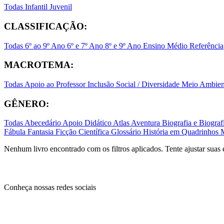
Todas
Infantil
Juvenil
CLASSIFICAÇÃO:
Todas
6º ao 9º Ano
6º e 7º Ano
8º e 9º Ano
Ensino Médio
Referência
MACROTEMA:
Todas
Apoio ao Professor
Inclusão Social / Diversidade
Meio Ambient
GÊNERO:
Todas
Abecedário
Apoio Didático
Atlas
Aventura
Biografia e Biogr
Fábula
Fantasia
Ficção Científica
Glossário
História em Quadrinhos
Nenhum livro encontrado com os filtros aplicados. Tente ajustar suas 
Conheça nossas redes sociais