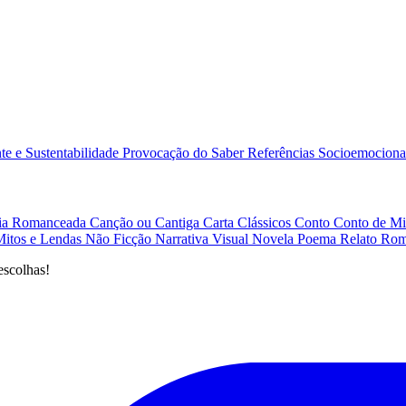
e e Sustentabilidade
Provocação do Saber
Referências
Socioemociona
afia Romanceada
Canção ou Cantiga
Carta
Clássicos
Conto
Conto de Mi
Mitos e Lendas
Não Ficção
Narrativa Visual
Novela
Poema
Relato
Rom
escolhas!