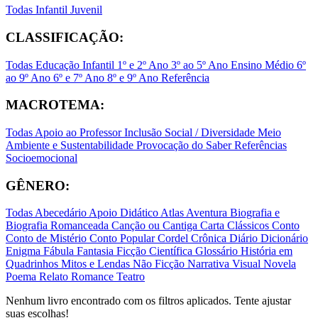
Todas
Infantil
Juvenil
CLASSIFICAÇÃO:
Todas
Educação Infantil
1º e 2º Ano
3º ao 5º Ano
Ensino Médio
6º
ao 9º Ano
6º e 7º Ano
8º e 9º Ano
Referência
MACROTEMA:
Todas
Apoio ao Professor
Inclusão Social / Diversidade
Meio
Ambiente e Sustentabilidade
Provocação do Saber
Referências
Socioemocional
GÊNERO:
Todas
Abecedário
Apoio Didático
Atlas
Aventura
Biografia e
Biografia Romanceada
Canção ou Cantiga
Carta
Clássicos
Conto
Conto de Mistério
Conto Popular
Cordel
Crônica
Diário
Dicionário
Enigma
Fábula
Fantasia
Ficção Científica
Glossário
História em
Quadrinhos
Mitos e Lendas
Não Ficção
Narrativa Visual
Novela
Poema
Relato
Romance
Teatro
Nenhum livro encontrado com os filtros aplicados. Tente ajustar
suas escolhas!