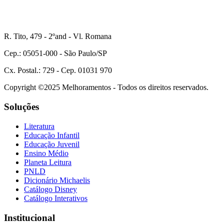
R. Tito, 479 - 2ºand - Vl. Romana
Cep.: 05051-000 - São Paulo/SP
Cx. Postal.: 729 - Cep. 01031 970
Copyright ©2025 Melhoramentos - Todos os direitos reservados.
Soluções
Literatura
Educação Infantil
Educação Juvenil
Ensino Médio
Planeta Leitura
PNLD
Dicionário Michaelis
Catálogo Disney
Catálogo Interativos
Institucional