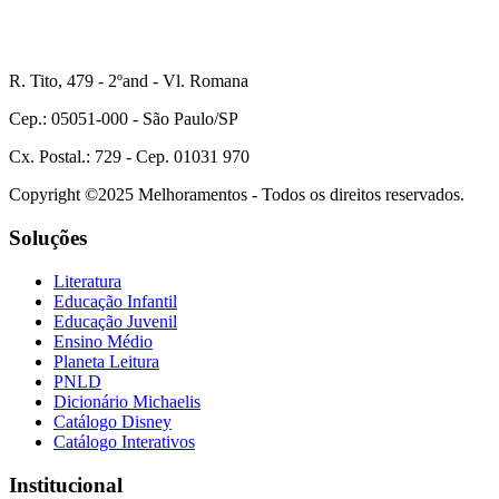
R. Tito, 479 - 2ºand - Vl. Romana
Cep.: 05051-000 - São Paulo/SP
Cx. Postal.: 729 - Cep. 01031 970
Copyright ©2025 Melhoramentos - Todos os direitos reservados.
Soluções
Literatura
Educação Infantil
Educação Juvenil
Ensino Médio
Planeta Leitura
PNLD
Dicionário Michaelis
Catálogo Disney
Catálogo Interativos
Institucional