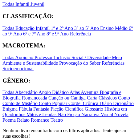
Todas
Infantil
Juvenil
CLASSIFICAÇÃO:
Todas
Educação Infantil
1º e 2º Ano
3º ao 5º Ano
Ensino Médio
6º
ao 9º Ano
6º e 7º Ano
8º e 9º Ano
Referência
MACROTEMA:
Todas
Apoio ao Professor
Inclusão Social / Diversidade
Meio
Ambiente e Sustentabilidade
Provocação do Saber
Referências
Socioemocional
GÊNERO:
Todas
Abecedário
Apoio Didático
Atlas
Aventura
Biografia e
Biografia Romanceada
Canção ou Cantiga
Carta
Clássicos
Conto
Conto de Mistério
Conto Popular
Cordel
Crônica
Diário
Dicionário
Enigma
Fábula
Fantasia
Ficção Científica
Glossário
História em
Quadrinhos
Mitos e Lendas
Não Ficção
Narrativa Visual
Novela
Poema
Relato
Romance
Teatro
Nenhum livro encontrado com os filtros aplicados. Tente ajustar
suas escolhas!