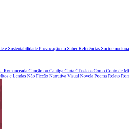
e e Sustentabilidade
Provocação do Saber
Referências
Socioemociona
afia Romanceada
Canção ou Cantiga
Carta
Clássicos
Conto
Conto de Mi
Mitos e Lendas
Não Ficção
Narrativa Visual
Novela
Poema
Relato
Rom