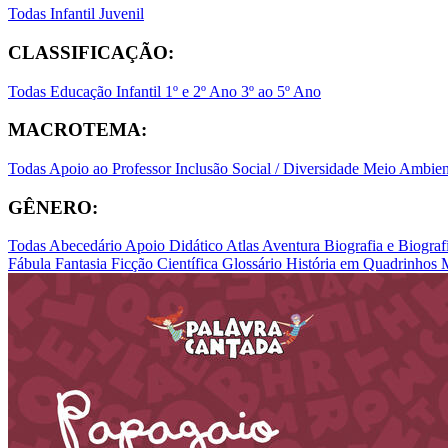
Todas
Infantil
Juvenil
CLASSIFICAÇÃO:
Todas
Educação Infantil
1º e 2º Ano
3º ao 5º Ano
MACROTEMA:
Todas
Apoio ao Professor
Inclusão Social / Diversidade
Meio Ambient
GÊNERO:
Todas
Abecedário
Apoio Didático
Atlas
Aventura
Biografia e Biogr
Fábula
Fantasia
Ficção Científica
Glossário
História em Quadrinhos