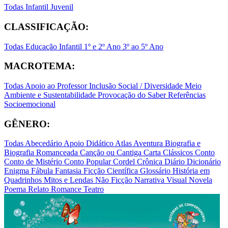
Todas
Infantil
Juvenil
CLASSIFICAÇÃO:
Todas
Educação Infantil
1º e 2º Ano
3º ao 5º Ano
MACROTEMA:
Todas
Apoio ao Professor
Inclusão Social / Diversidade
Meio
Ambiente e Sustentabilidade
Provocação do Saber
Referências
Socioemocional
GÊNERO:
Todas
Abecedário
Apoio Didático
Atlas
Aventura
Biografia e
Biografia Romanceada
Canção ou Cantiga
Carta
Clássicos
Conto
Conto de Mistério
Conto Popular
Cordel
Crônica
Diário
Dicionário
Enigma
Fábula
Fantasia
Ficção Científica
Glossário
História em
Quadrinhos
Mitos e Lendas
Não Ficção
Narrativa Visual
Novela
Poema
Relato
Romance
Teatro